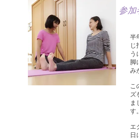
参加
半
じ
う
脚
み
こ
ズ
ま
す
エ
日