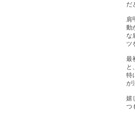
だ
肩
動
な
ツ
最
と
特
が
​
つ