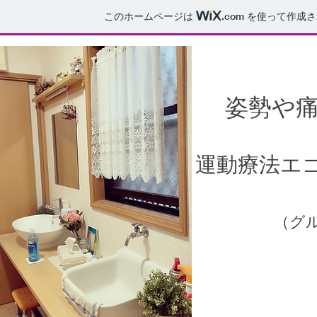
このホームページは
.com
を使って作成さ
​姿勢や
​運動療法エ
​（グ